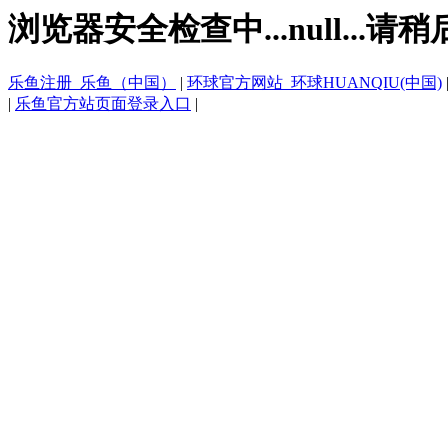
浏览器安全检查中...null...请稍
乐鱼注册_乐鱼（中国）
|
环球官方网站_环球HUANQIU(中国)
|
乐鱼官方站页面登录入口
|