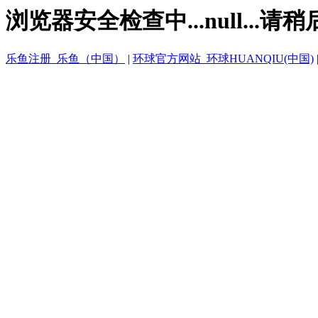
浏览器安全检查中...null...请稍
乐鱼注册_乐鱼（中国）
|
环球官方网站_环球HUANQIU(中国)