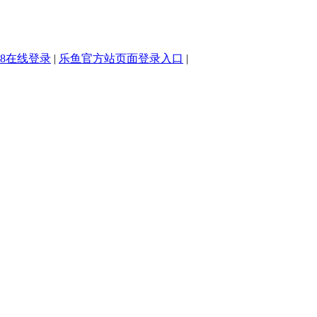
U8在线登录
|
乐鱼官方站页面登录入口
|