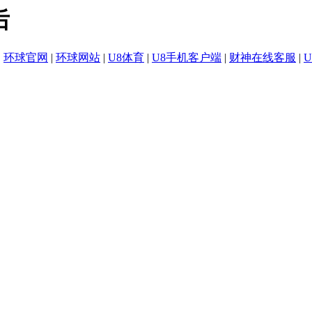
后
|
环球官网
|
环球网站
|
U8体育
|
U8手机客户端
|
财神在线客服
|