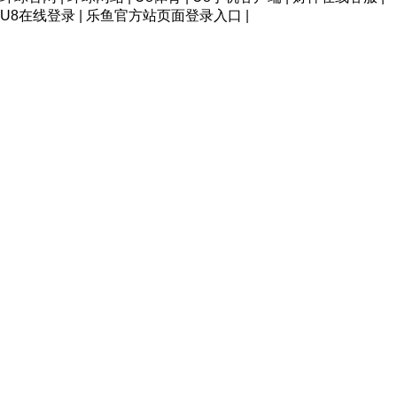
U8在线登录
|
乐鱼官方站页面登录入口
|